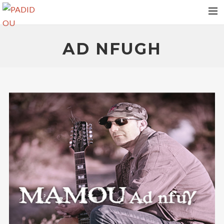
HOME
AD NFUGH
VIDEOS
ALBUMS
NEWS
TOUR DATES
MEDIAS
RELEASES
PHOTOS
CONTACT
RECHERCHE