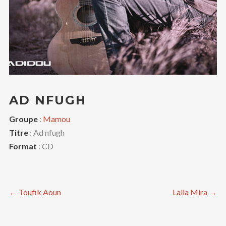
AD NFUGH
Groupe
:
Mamou
Titre
: Ad nfugh
Format
: CD
←
Toufik Aoun
Lalla Mira
→