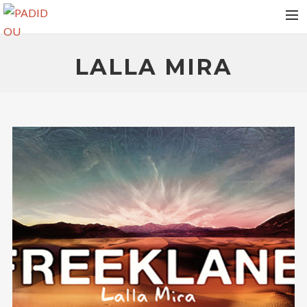
HOME
LALLA MIRA
VIDEOS
ALBUMS
NEWS
TOUR DATES
MEDIAS
RELEASES
PHOTOS
CONTACT
RECHERCHE