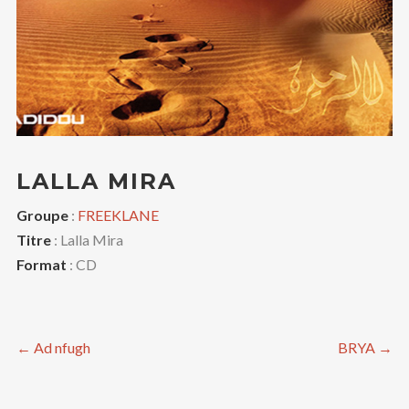
LALLA MIRA
Groupe
:
FREEKLANE
Titre
: Lalla Mira
Format
: CD
←
Ad nfugh
BRYA
→