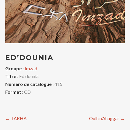
ED’DOUNIA
Groupe
:
Imzad
Titre
: Ed'dounia
Numéro de catalogue
: 415
Format
: CD
←
TARHA
Oulh n’Ahaggar
→