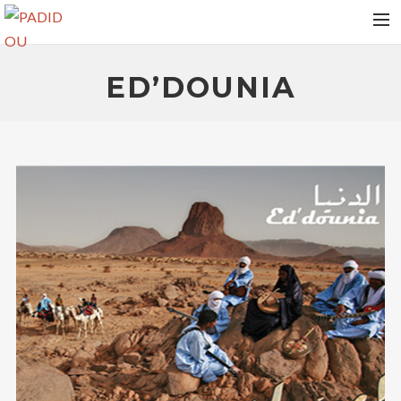
HOME
ED’DOUNIA
VIDEOS
ALBUMS
NEWS
TOUR DATES
MEDIAS
RELEASES
PHOTOS
CONTACT
RECHERCHE